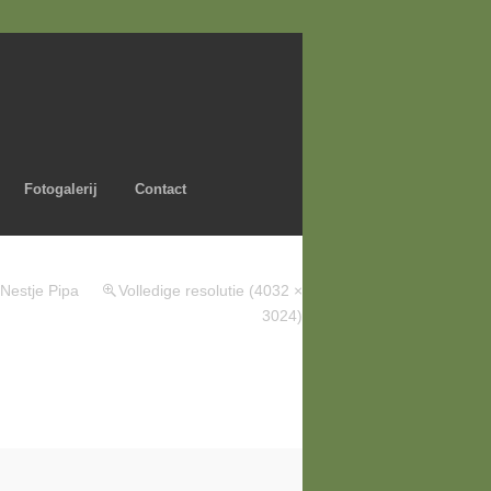
Fotogalerij
Contact
Nestje Pipa
Volledige resolutie (4032 ×
3024)