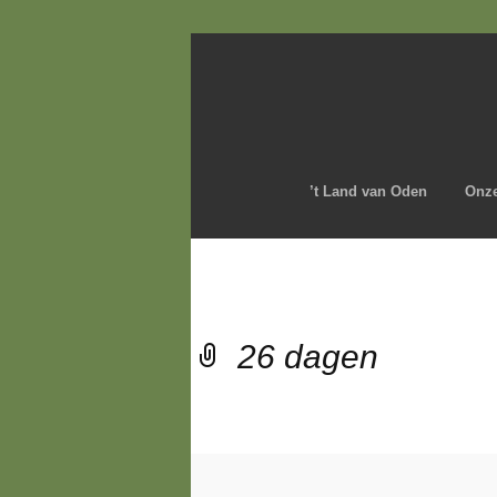
’t Land van Oden
Onze
26 dagen