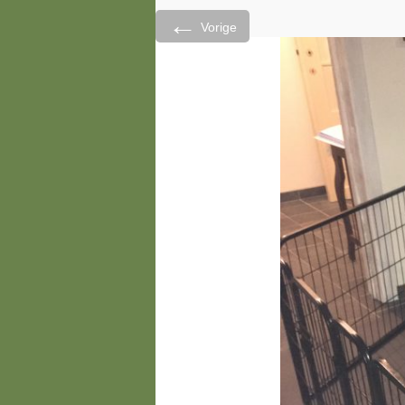
←
Vorige