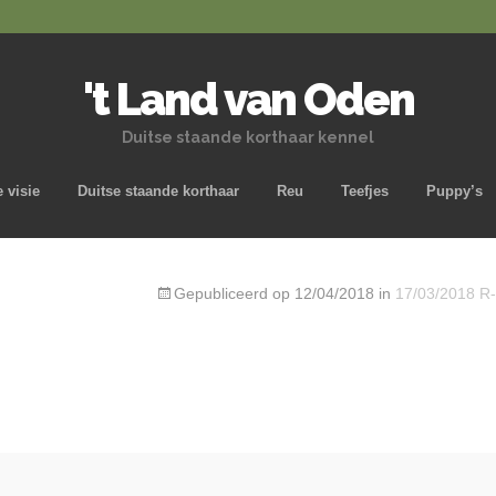
't Land van Oden
Duitse staande korthaar kennel
Naar de inhoud springen
 visie
Duitse staande korthaar
Reu
Teefjes
Puppy’s
Gepubliceerd op
12/04/2018
in
17/03/2018 R-