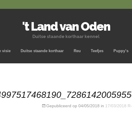
't Land van Oden
Duitse staande korthaar kennel
Naar de inhoud springen
 visie
Duitse staande korthaar
Reu
Teefjes
Puppy’s
4997517468190_7286142005955
Gepubliceerd op
04/05/2018
in
17/03/2018 R-