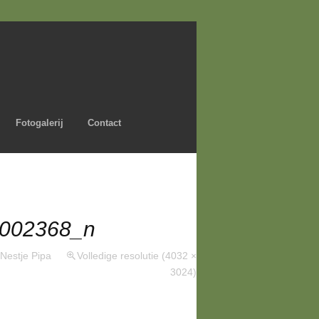
Fotogalerij
Contact
002368_n
Nestje Pipa
Volledige resolutie (4032 ×
3024)