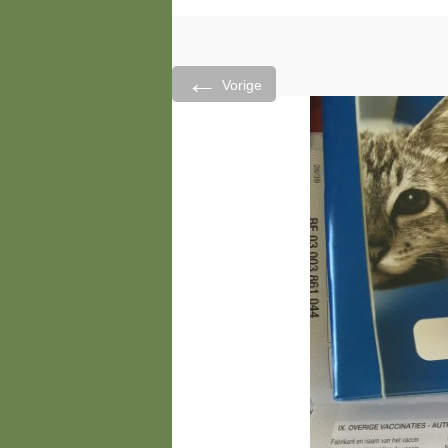
←
Vorige