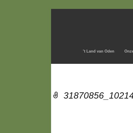
’t Land van Oden
Onze
31870856_1021