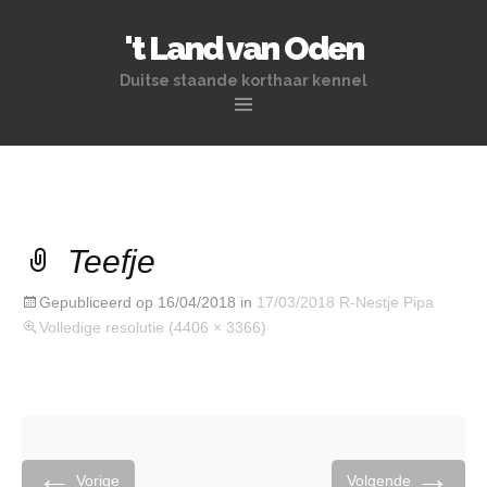
't Land van Oden
Duitse staande korthaar kennel
Naar de inhoud springen
Teefje
Gepubliceerd op
16/04/2018
in
17/03/2018 R-Nestje Pipa
Volledige resolutie (4406 × 3366)
←
→
Vorige
Volgende