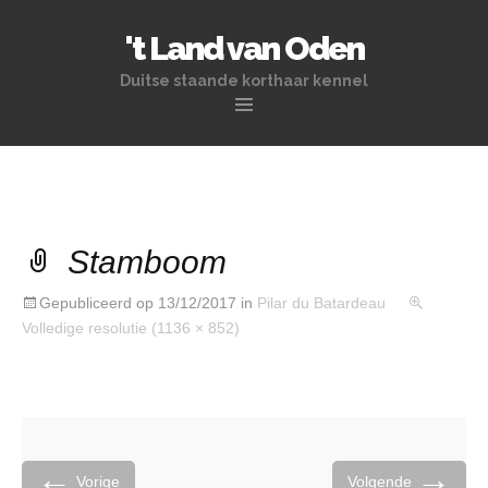
't Land van Oden
Duitse staande korthaar kennel
Naar de inhoud springen
Stamboom
Gepubliceerd op
13/12/2017
in
Pilar du Batardeau
Volledige resolutie (1136 × 852)
←
→
Vorige
Volgende